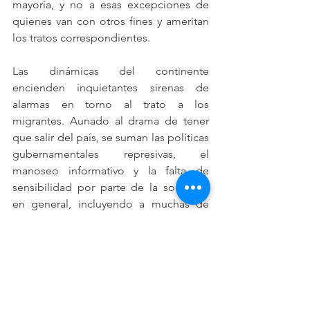
mayoría, y no a esas excepciones de 
quienes van con otros fines y ameritan 
los tratos correspondientes. 
Las dinámicas del continente 
encienden inquietantes sirenas de 
alarmas en torno al trato a los 
migrantes. Aunado al drama de tener 
que salir del país, se suman las políticas 
gubernamentales represivas, el 
manoseo informativo y la falta de 
sensibilidad por parte de la sociedad 
en general, incluyendo a muchas de 
nuestras iglesias, tristemente. 
Mi oración es que, más temprano que 
tarde, amanezca otro tiempo para 
nuestros pueblos, y, en consecuencia, 
la gente no solo cuente con mejores 