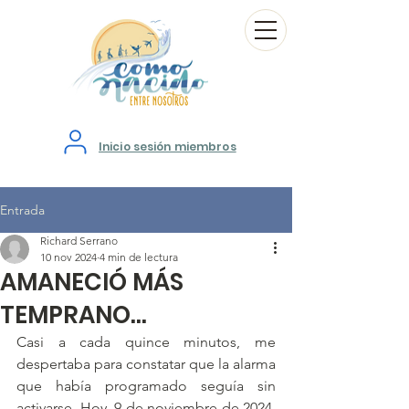
Inicio sesión miembros
Entrada
Richard Serrano
10 nov 2024
4 min de lectura
AMANECIÓ MÁS
TEMPRANO…
Casi a cada quince minutos, me 
despertaba para constatar que la alarma 
que había programado seguía sin 
activarse. Hoy, 9 de noviembre de 2024, 