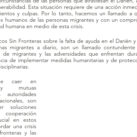
rcunstancias de las personas que atraviesan el Darién, 
erabilidad. Esta situación requiere de una acción inmedia
ientos y culpas. Por lo tanto, hacemos un llamado a q
os humanos de las personas migrantes y con un compromi
ad humana en medio de esta crisis.
cos Sin Fronteras sobre la falta de ayuda en el Darién y 
nas migrantes a diario, son un llamado contundente a
 de migrantes y las adversidades que enfrentan duran
cia de implementar medidas humanitarias y de protecci
sciplinarias.
e caer en 
 y mutuas 
 autoridades 
acionales, son 
r soluciones 
ooperación 
ucial en estos 
ar una crisis 
ronteras y las 