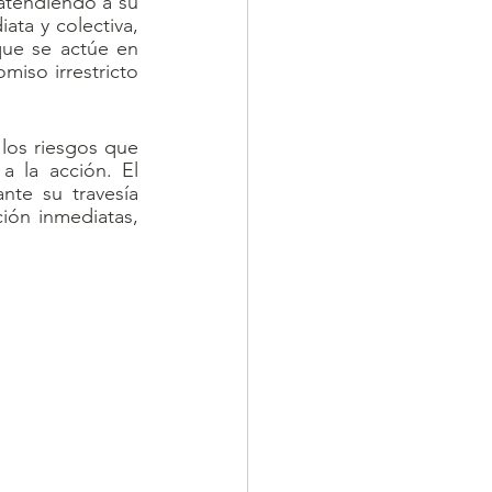
atendiendo a su 
ta y colectiva, 
ue se actúe en 
so irrestricto 
los riesgos que 
 la acción. El 
te su travesía 
ón inmediatas, 