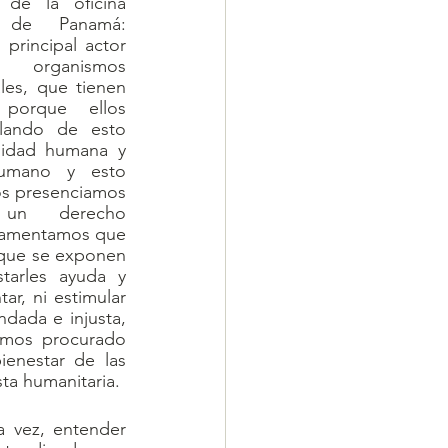
 de la oficina 
a de Panamá: 
 principal actor 
organismos 
les, que tienen 
porque ellos 
lando de esto 
idad humana y 
umano y esto 
s presenciamos 
n derecho 
amentamos que 
 que se exponen 
tarles ayuda y 
r, ni estimular 
ada e injusta, 
mos procurado 
ienestar de las 
ta humanitaria.
 vez, entender 