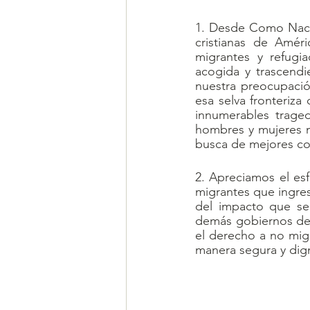
1. Desde Como Nacid
cristianas de Améri
migrantes y refugi
acogida y trascendie
nuestra preocupación
esa selva fronteriz
innumerables traged
hombres y mujeres m
busca de mejores co
2. Apreciamos el es
migrantes que ingres
del impacto que sem
demás gobiernos de l
el derecho a no migr
manera segura y dig