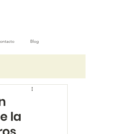
ontacto
Blog
n
e la
ros