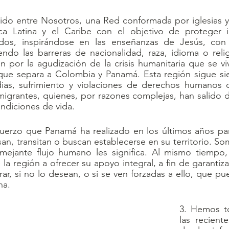
o entre Nosotros, una Red conformada por iglesias y 
ca Latina y el Caribe con el objetivo de proteger i
ados, inspirándose en las enseñanzas de Jesús, con 
ndo las barreras de nacionalidad, raza, idioma o relig
 por la agudización de la crisis humanitaria que se viv
a que separa a Colombia y Panamá. Esta región sigue si
ias, sufrimiento y violaciones de derechos humanos de
igrantes, quienes, por razones complejas, han salido d
ndiciones de vida.
fuerzo que Panamá ha realizado en los últimos años par
an, transitan o buscan establecerse en su territorio. So
ejante flujo humano les significa. Al mismo tiempo, 
a región a ofrecer su apoyo integral, a fin de garantizar
ar, si no lo desean, o si se ven forzadas a ello, que pu
na.
3. Hemos t
las reciente