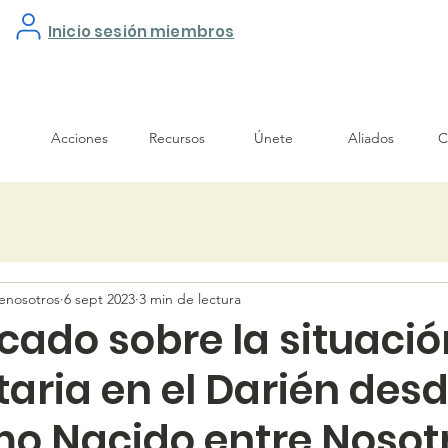
Inicio sesión miembros
Acciones
Recursos
Únete
Aliados
C
enosotros
6 sept 2023
3 min de lectura
ado sobre la situació
aria en el Darién desd
o Nacido entre Nosot