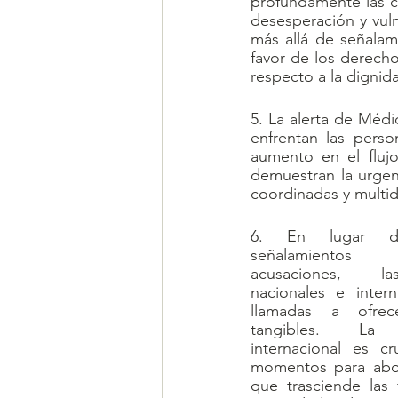
profundamente las ci
desesperación y vuln
más allá de señalam
favor de los derech
respecto a la dignid
5. La alerta de Médi
enfrentan las perso
aumento en el flujo
demuestran la urgen
coordinadas y multidi
6. En lugar d
señalamientos
acusaciones,  las
nacionales e intern
llamadas a ofrece
tangibles. La c
internacional es cr
momentos para abord
que trasciende las f