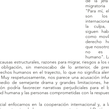
de la jefa
migratori
"Para mí, el
son los 
internaciona
la culpa, 
siguen hab
como movil
derecho h
que nosotro
no es u
humano". L
 causas estructurales, razones para migrar, riesgos a los
 obligación, sin menoscabo de lo anterior, de pres
rechos humanos en el trayecto, lo que no significa alenta
. Muy respetuosamente, nos parece una acusación infund
edio de semejante drama y grandes limitaciones, he
ón podría favorecer narrativas perjudiciales para el b
ad humana y las personas comprometidas con la respues
ial enfocarnos en la cooperación internacional y, a la