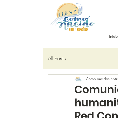
Inicio
All Posts
Como nacidos entr
Comunic
humanit
Red Com