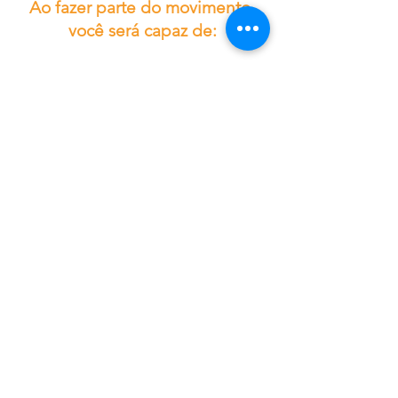
Ao fazer parte do movimento,
você será capaz de:
Dar visibilidade e promover as suas ações em
prol das pessoas em mobilidade humana
através das nossas redes sociais, web e outros
espaços.
Conhecer atempadamente os diferentes eventos
e/ou atividades desenvolvidas pela Rede.
Receber cotas e/ou bolsas em processos de
capacitação para fortalecer as capacidades de
atendimento aos migrantes.
Participar de reuniões e/ou eventos nacionais ou
internacionais organizados pela Rede.
Ser acompanhado tecnicamente em suas ações
mobilizadoras em prol das pessoas em
movimento.
Interaja com indivíduos, igrejas locais, redes de
igrejas, denominações e organizações com
interesse e compromisso com as pessoas em
movimento.
Para fazer parte de forma individual, clique aqui